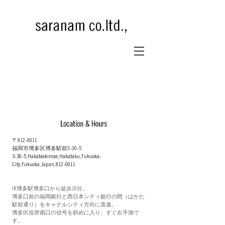
〒812-0011
福岡市博多区博多駅前3-30-5
3-30-5,Hakataekimae,Hakataku,Fukuoka-
City,Fukuoka,Japan,
812-0011
JR博多駅博多口から徒歩10分。
博多口前の福岡銀行と西日本シティ銀行の間（はかた
駅前通り）をキャナルシティ方向に直進。
博多区役所南口の信号を斜めに入り、すぐ右手側で
す。